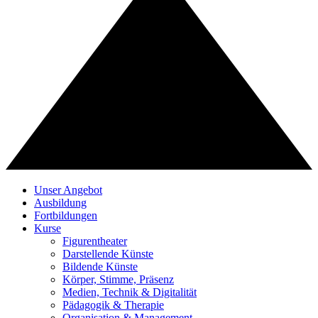
Unser Angebot
Ausbildung
Fortbildungen
Kurse
Figurentheater
Darstellende Künste
Bildende Künste
Körper, Stimme, Präsenz
Medien, Technik & Digitalität
Pädagogik & Therapie
Organisation & Management