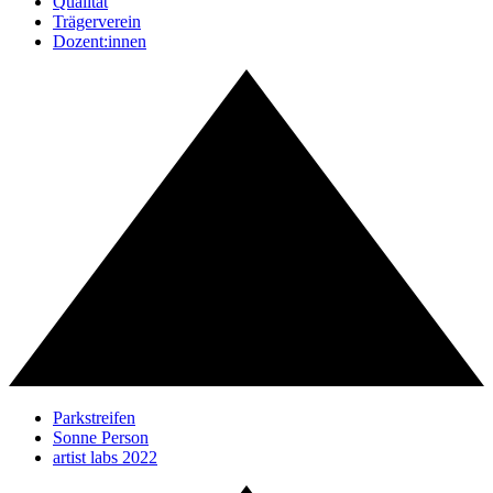
Qualität
Trägerverein
Dozent:innen
Parkstreifen
Sonne Person
artist labs 2022