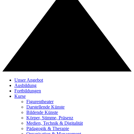
Unser Angebot
Ausbildung
Fortbildungen
Kurse
Figurentheater
Darstellende Künste
Bildende Künste
Körper, Stimme, Präsenz
Medien, Technik & Digitalität
Pädagogik & Therapie
Organisation & Management