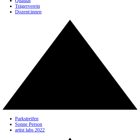
Qualität
Trägerverein
Dozent:innen
Parkstreifen
Sonne Person
artist labs 2022