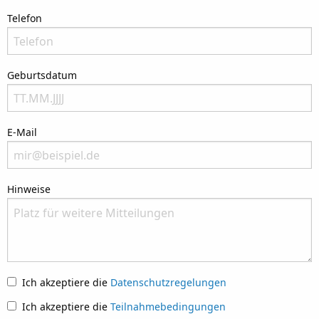
Bitte nenne Deinen Wohnort
Telefon
Bitte nenne Deine Telefonnummer
Geburtsdatum
Bitte nenne Dein Geburtsdatum
E-Mail
Bitte nenne Deine E-Mail-Anschrift. Wir geben Deine Daten nicht an Dritte weit
Hinweise
Please let us know what we can do to assist you.
Ich akzeptiere die
Datenschutzregelungen
Ich akzeptiere die
Teilnahmebedingungen